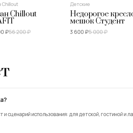
 Сhillout
Детские
%
28
%
ан Chillout
Недорогое кресл
AFIT
мешок Студент
00 ₽
56 200
₽
3 600 ₽
5 000
₽
ет
ка?
 и сценарий использования: для детской, гостиной и л