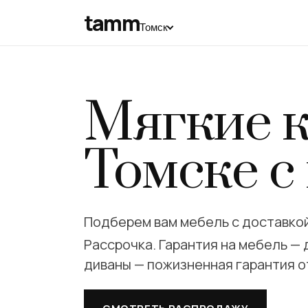
3 000 ₽
+
tamm
Томск
скидка другу
бон
Подарок другу. Б
возвращаются к в
Мягкие к
За каждого друга, который получит свой перв
→
Томске
с
Получить личную ссылку
Подберем вам мебель с доставко
Рассрочка. Гарантия на мебель — 
диваны — пожизненная гарантия о