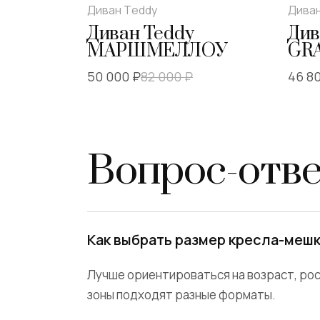
Диван Tеddy
Диван
39
%
17
Диван Teddy
Див
МАРШМЕЛЛОУ
GR
50 000 ₽
82 000
₽
46 8
Вопрос-отв
Как выбрать размер кресла-меш
Лучше ориентироваться на возраст, рост
зоны подходят разные форматы.