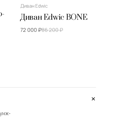
Диван Edwic
16
%
о-
Диван Edwic BONE
72 000 ₽
86 200
₽
аунж-