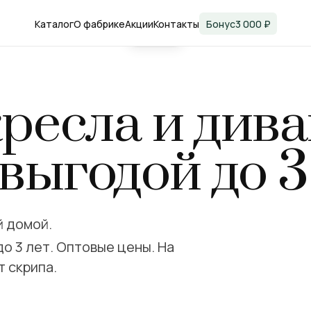
3 000
Каталог
О фабрике
Акции
Контакты
Бонус
3 000 ₽
усов вам
онусы
ам.
ресла и див
ый диван.
 выгодой до 
й домой.
до 3 лет. Оптовые цены. На
т скрипа.