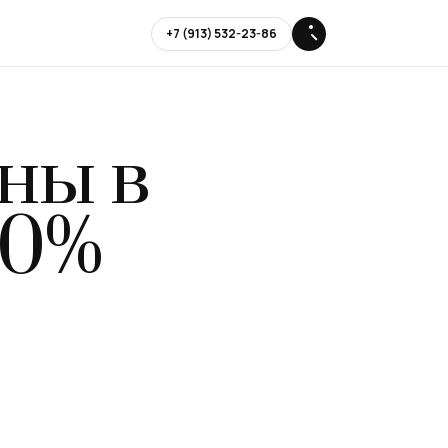
+7 (913) 532-23-86
аны
в
30%