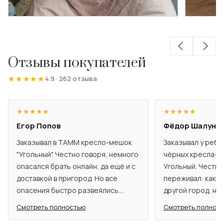
Отзывы покупателей
★★★★★
★★★★★
4.9
·
262 отзыва
★
★
★
★
★
★
★
★
★
★
Егор Попов
Фёдор Шалуно
Заказывал в TAMM кресло-мешок
Заказывал у ребя
"Угольный". Честно говоря, немного
чёрных кресла-м
опасался брать онлайн, да ещё и с
Угольный. Честно
доставкой в пригород. Но все
переживал: как т
опасения быстро развеялись.
другой город, не
Менеджеры помогли определиться
всё прошло как 
Смотреть полностью
Смотреть полнос
с моделью, были на связи. Кресло
подробно всё объ