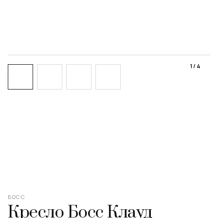
‹
›
1
/
4
БОСС
Кресло Босс Клауд