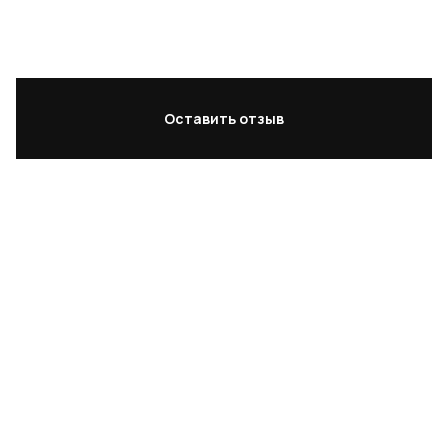
такие симпатичные. Спасибо ТАММ
за качество и комфорт. По
оформлению заказа и доставке
никаких вопросов.
Оставить отзыв
Фабрика tamm'antimebel
Бонус 3 000 ₽
Оплата